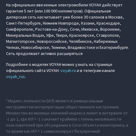
На официально ввезенные электромобили VOYAH действует
гарантия 5 лет (или 100 000 километров). Официальная
дилерская сеть насчитывает уже более 30 салонов в Москве,
Санкт-Петербурге, Нижнем Новгороде, Казани, Краснодаре,
Симферополе, Ростове-на-Дону, Сочи, Ижевске, Воронеже,
Минеральных Водах, Уфе, Твери, Красноярске, Ставрополе,
Магнитогорске, Новороссийске, Челябинске, Набережных
Челнах, Новосибирске, Тюмени, Владивостоке и Екатеринбурге.
Сеть продолжает активно расширяться
Подробнее о моделях VOYAH можно узнать на странице
официального сайта VOYAH:
voyah.ru
и в телеграм-канале
voyah_rus
.
1
Индекс лояльности (ИЛ) является универсальным
инструментом интерпретации общественного настроения.
Множество возможных значений индекса лежит в интервале от
-1 до 1, где ИЛ = -1 означает крайнюю степень нелояльности
пользователей при обсуждении в Сети объекта мониторинга, в
то время как ИЛ = 1 символизирует безупречный