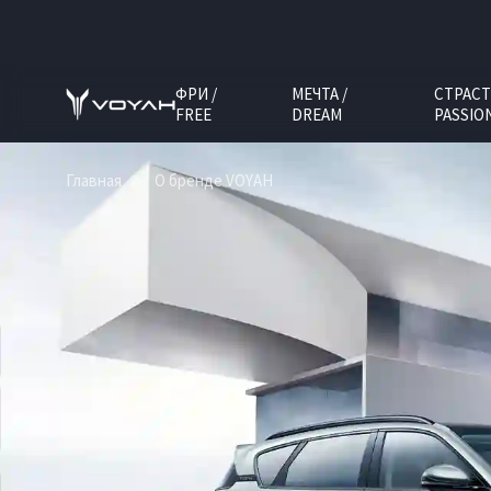
ФРИ /
МЕЧТА /
СТРАСТ
FREE
DREAM
PASSIO
Главная
О бренде VOYAH