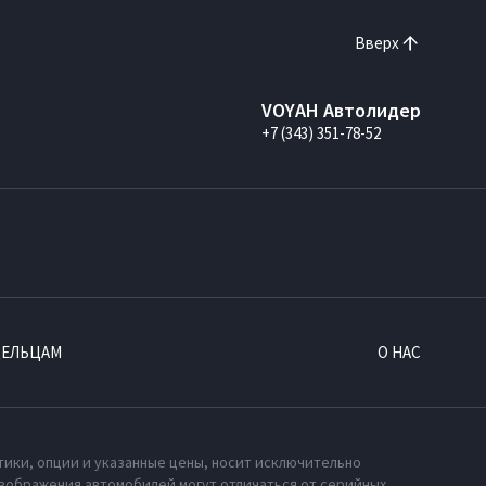
Вверх
VOYAH Автолидер
+7 (343) 351-78-52
ДЕЛЬЦАМ
О НАС
тики, опции и указанные цены, носит исключительно
зображения автомобилей могут отличаться от серийных