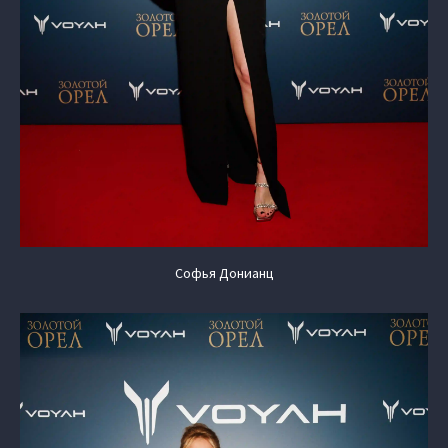
Софья Донианц