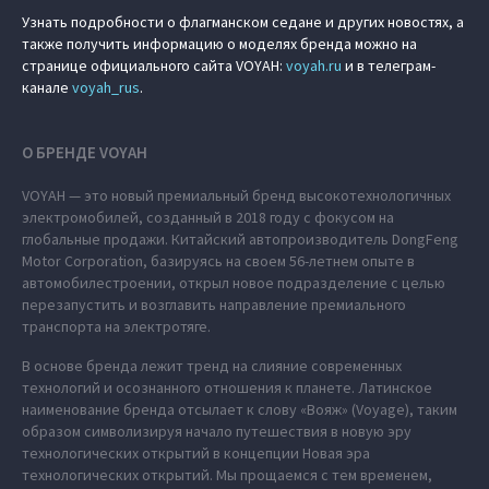
Узнать подробности о флагманском седане и других новостях, а
также получить информацию о моделях бренда можно на
странице официального сайта VOYAH:
voyah.ru
и в телеграм-
канале
voyah_rus
.
О БРЕНДЕ VOYAH
VOYAH — это новый премиальный бренд высокотехнологичных
электромобилей, созданный в 2018 году с фокусом на
глобальные продажи. Китайский автопроизводитель DongFeng
Motor Corporation, базируясь на своем 56-летнем опыте в
автомобилестроении, открыл новое подразделение с целью
перезапустить и возглавить направление премиального
транспорта на электротяге.
В основе бренда лежит тренд на слияние современных
технологий и осознанного отношения к планете. Латинское
наименование бренда отсылает к слову «Вояж» (Voyage), таким
образом символизируя начало путешествия в новую эру
технологических открытий в концепции Новая эра
технологических открытий. Мы прощаемся с тем временем,