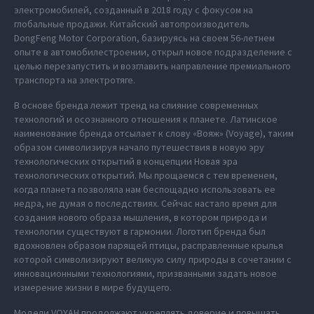
электромобилей, созданный в 2018 году с фокусом на
глобальные продажи. Китайский автопроизводитель
DongFeng Motor Corporation, базируясь на своем 56-летнем
опыте в автомобилестроении, открыл новое подразделение с
целью перезапустить и возглавить направление премиального
транспорта на электротяге.
В основе бренда лежит тренд на слияние современных
технологий и осознанного отношения к планете. Латинское
наименование бренда отсылает к слову «Вояж» (Voyage), таким
образом символизируя начало путешествия в новую эру
технологических открытий в концепции Новая эра
технологических открытий. Мы прощаемся с тем временем,
когда планета позволяла нам беспощадно использовать ее
недра, не думая о последствиях. Сейчас настало время для
создания нового образа мышления, в котором природа и
технологии существуют в гармонии. Логотип бренда был
вдохновлен образом парящей птицы, расправленные крылья
которой символизируют великую силу природы в сочетании с
инновационными технологиями, призванными задать новое
измерение жизни в мире будущего.
Модели VOYAH продолжают укреплять доверие и повышать