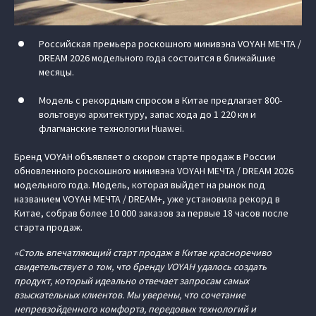
Российская премьера роскошного минивэна VOYAH МЕЧТА /
DREAM 2026 модельного года состоится в ближайшие
месяцы.
Модель с рекордным спросом в Китае предлагает 800-
вольтовую архитектуру, запас хода до 1 220 км и
флагманские технологии Huawei.
Бренд VOYAH объявляет о скором старте продаж в России
обновленного роскошного минивэна VOYAH МЕЧТА / DREAM 2026
модельного года. Модель, которая выйдет на рынок под
названием VOYAH МЕЧТА / DREAM+, уже установила рекорд в
Китае, собрав более 10 000 заказов за первые 18 часов после
старта продаж.
«Столь впечатляющий старт продаж в Китае красноречиво
свидетельствует о том, что бренду VOYAH удалось создать
продукт, который идеально отвечает запросам самых
взыскательных клиентов. Мы уверены, что сочетание
непревзойденного комфорта, передовых технологий и