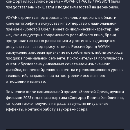
комфорт класса люкс модели – VOYAH СТРАСТЬ / PASSION были
предоставлены как шатлы и подвозили гостей на церемонию.
VOYAH стремится поддержать ключевые проекты в области
кинематографии и искусства и партнерство с национальной
премией «Золотой Орел» имеет символический характер. Так
же, как и индустрия современного российского кино, бренд
продолжает активно развиваться и достигать выдающихся
результатов – за год присутствия в России бренд VOYAH
заслуженно завоевал признание потребителей, побив рекорды
продаж в премиальном сегменте. Исключительная популярность
VOYAH обусловлена уникальным сочетанием изысканного
дизайна, непревзойденного качества и революционного уровня
технологий, направленных на построение осознанного
отношения к планете.
По мнению жюри национальной премии «Золотой Орел», лучшим
фильмом 2023 года стала картина «Снегирь» Бориса Хлебникова,
которая также получила награды за лучшие визуальные
эффекты, монтаж и работу звукорежиссера.