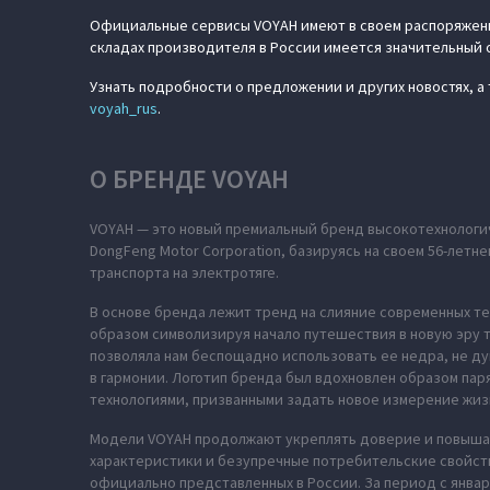
Официальные сервисы VOYAH имеют в своем распоряжени
складах производителя в России имеется значительный 
Узнать подробности о предложении и других новостях, 
voyah_rus
.
О БРЕНДЕ VOYAH
VOYAH — это новый премиальный бренд высокотехнологич
DongFeng Motor Corporation, базируясь на своем 56-лет
транспорта на электротяге.
В основе бренда лежит тренд на слияние современных те
образом символизируя начало путешествия в новую эру т
позволяла нам беспощадно использовать ее недра, не ду
в гармонии. Логотип бренда был вдохновлен образом па
технологиями, призванными задать новое измерение жиз
Модели VOYAH продолжают укреплять доверие и повышат
характеристики и безупречные потребительские свойств
официально представленных в России. За период с январ