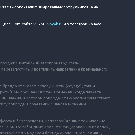
штат высококвалифицированных сотрудников, а на
ициального сайта VOYAH:
voyah.ru
и в телеграм-канале
е продажи. Китайский автопроизводитель
ю перезапустить и возглавить направление премиального
 бренда отсылает к слову «Вояж» (Voyage), таким
рытий. Мы прощаемся с тем временем, когда планета
за мышления, в котором природа и технологии существуют
силу природы в сочетании с инновационными
мфорта и безопасности, непревзойденные технические
сто на рынке гибридных и электрифицированных моделей,
электрических моделей бренда около 9 тысяч единиц.