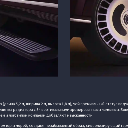
(длина 5,2 м, ширина 2 м, высота 1,8 м), чей премиальный статус по
ешетка радиатора с 34 вертикальными хромированными ламелями. Бок
ием и логотипом компании добавляют изысканности.
ом гор и морей, создают незабываемый образ, символизирующий гар