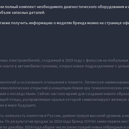
и полный комплект необходимого диагностического оборудования и 
объем запасных деталей.
а также получить информацию о моделях бренда можно на странице оф
ных электромобилей, созданный в 2018 году с фокусом на глобальны
нем опыте в автомобилестроении, открыл новое подразделение с цель
хнологий и осознанного отношения к планете. Латинское наименование
ехнологических открытий в концепции Новая эра технологических отк
мая о последствиях. Сейчас настало время для создания нового обра
рящей птицы, расправленные крылья которой символизируют великую 
ни в мире будущего.
ь лояльность клиентов в России, демонстрируя высокий уровень ко
а. По результатам продаж за 2024 года бренд VOYAH занял первое ме
я по декабрь 2024 года общее число регистраций новых гибридных и 