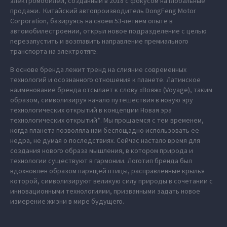
электромобилей, созданный в 2018 с фокусом на глобальные
продажи. Китайский автопроизводитель DongFeng Motor
Corporation, базируясь на своем 53-летнем опыте в
автомобилестроении, открыл новое подразделение с целью
перезапустить и возглавить направление премиального
транспорта на электротяге.
В основе бренда лежит тренд на слияние современных
технологий и осознанного отношения к планете. Латинское
наименование бренда отсылает к слову «Вояж» (Voyage), таким
образом, символизируя начало путешествия в новую эру
технологических открытий в концепции Новая эра
технологических открытий*. Мы прощаемся с тем временем,
когда планета позволяла нам беспощадно использовать ее
недра, не думая о последствиях. Сейчас настало время для
создания нового образа мышления, в котором природа и
технологии существуют в гармонии. Логотип бренда был
вдохновлен образом парящей птицы, расправленные крылья
которой, символизируют великую силу природы в сочетании с
инновационными технологиями, призванными задать новое
измерение жизни в мире будущего.