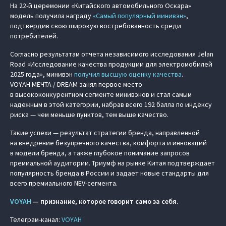
На 22-й церемонии «Китайского автомобильного Оскара»
модель получила награду
«Самый популярный минивэн»
,
подтвердив свою широкую востребованность среди
потребителей.
Согласно результатам отчета независимого исследования Jelan
Road «Исследование качества продукции для электромобилей
2025 года», минивэн
получил высшую оценку качества
.
VOYAH МЕЧТА / DREAM занял первое место
в высококонкурентном сегменте минивэнов и стал самым
надежным в этой категории, набрав всего 192 балла по индексу
риска — чем меньше пунктов, тем выше качество.
Такие успехи — результат стратегии бренда, направленной
на внедрение безупречного качества, комфорта и инноваций
в модели бренда, а также глубокое понимание запросов
премиальной аудитории. Триумф на рынке Китая подтверждает
популярность бренда в России и задает новые стандарты для
всего премиального NEV-сегмента.
VOYAH
— признание, которое говорит само за себя.
Телеграм-канал:
VOYAH