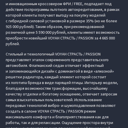
и инновационным кроссовером ФРИ / FREE, подпадает под
действие госпрограммы льготного автокредитования, в рамках
которой клиенты получают выгоду на покупку моделей
с гибридной силовой установкой в размере 35% (но не более
925 000 рублей). Таким образом, при рекомендованной
розничной цене 5 590 000 рублей, клиенты имеют возможность
приобрести новейший VOYAH СТРАСТЬ / PASSION за 4 665 000
рублей.
Стильный и технологичный VOYAH СТРАСТЬ / PASSION
представляет эталон современного представительского
автомобиля. Флагманский седан отличает эффектный
и запоминающийся дизайн с доминантой в виде «алмазной»
решетки радиатора, каждый элемент которой состоит
из логотипа бренда в виде парящей птицы. Интерьер модели,
благодаря возможностям трансформации, высочайшему
качеству отделки и богатому оснащению, отвечает запросам
самых взыскательных пользователей. Использование
передовых технологий вибро- и шумоподавления позволяют
создать в салоне VOYAH СТРАСТЬ / PASSION режим
максимального комфорта и благоприятствования как для
работы, так и для релаксации. Ощущение простора внутри