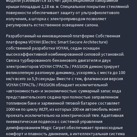
модели усиливается за счет двухсекционной панорамной
крыши площадью 2,18 кв. м. Специальное покрытие стеклянной
поверхности обеспечивает защиту от ультрафиолетового
излучения, а шторка с электроприводом позволяет
регулировать естественное освещение салона.
Разработанный на инновационной платформе Cобственная
платформа VOYAH (Electric Smart Secure Architecture)
собственной разработки VOYAH, седан оснащен
высокоэффективной комбинированной силовой установкой.
Связка турбированного бензинового двигателя и двух
электромоторов VOYAH СТРАСТЬ / PASSION демонстрирует
великолепную разгонную динамику, ускоряясь с места до 100
км/ч всего за 5,9 секунды. Вместе с тем, флагманская версия
VOYAH СТРАСТЬ / PASSION обладает исключительной
«автономностью» и экономичностью: суммарный запас хода
представительского седана при полностью заправленном
топливном баке и заряженной тяговой батарее составляет
1000 км по циклу WLTP, из которых 200 км автомобиль может
проехать исключительно на электрической тяге. Адаптивная
пневматическая подвеска с системой управления
демпфированием Magic Carpet обеспечивает превосходные
комфорт и плавность движения, а интеллектуальная система