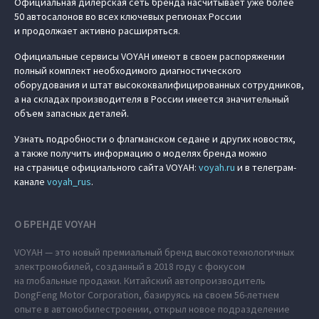
Официальная дилерская сеть бренда насчитывает уже более
50 автосалонов во всех ключевых регионах России
и продолжает активно расширяться.
Официальные сервисы VOYAH имеют в своем распоряжении
полный комплект необходимого диагностического
оборудования и штат высококвалифицированных сотрудников,
а на складах производителя в России имеется значительный
объем запасных деталей.
Узнать подробности о флагманском седане и других новостях,
а также получить информацию о моделях бренда можно
на странице официального сайта VOYAH:
voyah.ru
и в телеграм-
канале
voyah_rus
.
О БРЕНДЕ VOYAH
VOYAH — это новый премиальный бренд высокотехнологичных
электромобилей, созданный в 2018 году с фокусом
на глобальные продажи. Китайский автопроизводитель
DongFeng Motor Corporation, базируясь на своем 56-летнем
опыте в автомобилестроении, открыл новое подразделение