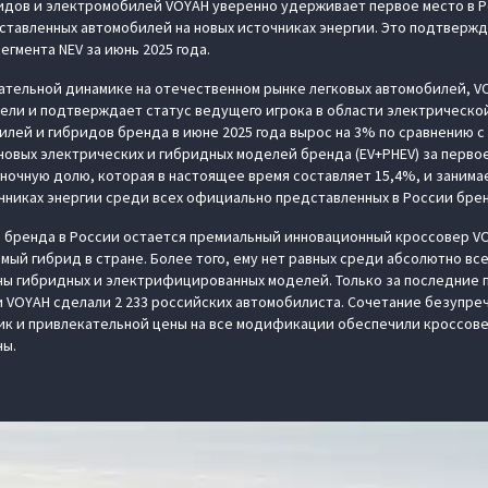
идов и электромобилей VOYAH уверенно удерживает первое место в Р
тавленных автомобилей на новых источниках энергии. Это подтверж
гмента NEV за июнь 2025 года.
ательной динамике на отечественном рынке легковых автомобилей, 
ели и подтверждает статус ведущего игрока в области электрическо
лей и гибридов бренда в июне 2025 года вырос на 3% по сравнению 
овых электрических и гибридных моделей бренда (EV+PHEV) за первое
ночную долю, которая в настоящее время составляет 15,4%, и занима
чниках энергии среди всех официально представленных в России бре
бренда в России остается премиальный инновационный кроссовер VOY
мый гибрид в стране. Более того, ему нет равных среди абсолютно вс
ы гибридных и электрифицированных моделей. Только за последние п
 VOYAH сделали 2 233 российских автомобилиста. Сочетание безупреч
ик и привлекательной цены на все модификации обеспечили кроссове
ны.