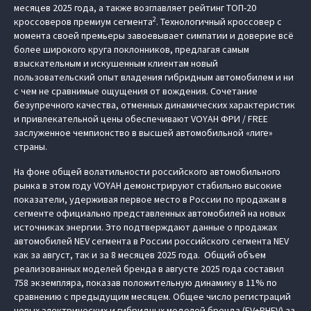
месяцев 2025 года, а также возглавляет рейтинг ТОП-20
2
кроссоверов премиум сегмента
. Технологичный кроссовер с
момента своей премьеры завоевывает симпатии и доверие всё
более широкого круга поклонников, предлагая самым
взыскательным и искушенным клиентам новый
пользовательский опыт владения гибридным автомобилем и ни
с чем не сравнимые ощущения от вождения. Сочетание
безупречного качества, отменных динамических характеристик
и привлекательной цены обеспечивают VOYAH ФРИ / FREE
заслуженное чемпионство в высшей автомобильной «лиге»
страны.
На фоне общей волатильности российского автомобильного
рынка в этом году VOYAH демонстрируют стабильно высокие
показатели, удерживая первое место в России по продажам в
сегменте официально представленных автомобилей на новых
источниках энергии. Это подтверждают данные о продажах
автомобилей NEV сегмента в России российского сегмента NEV
как за август, так и за 8 месяцев 2025 года. Общий объем
реализованных моделей бренда в августе 2025 года составил
758 экземпляра, показав положительную динамику в 11% по
сравнению с предыдущим месяцем. Общее число регистраций
новых электрических и гибридных моделей бренда (EV+PHEV) за