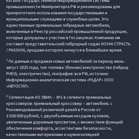
каталог Государственной информационной системы
промышленности Минпромторга РФ и рекомендованы для
приоритетного использования государственными и
муниципальными служащими в служебных целях. Это
единственные премиальные гибридные автомобили,
включенные в Реестр российской промышленной продукции,
которые допущены к участию в Госзакупках. Компанию им
составит представительский гибридный седан VOYAH СТРАСТЬ
/ PASSION, продажи которого начнутся в ближайшее время.
1
По данным о продажах новых автомобилей за период июнь-
август 2025 года, тип топлива: (бензин/электричество (гибрид
PHEV), электричество), география: вся РФ, источник:
Информационно-аналитическая система «РАДАР» ООО
«АВТОСТАТ».
2
Сегментация АО ЭВИА: - №1 в сегменте премиальных
кроссоверов: премиальный кроссовер – автомобиль c
Рекомендованной розничной ценой в России от
3.500.000 рублей, с двухобъемным несущим кузовом,
увеличенным дорожным просветом, с множеством функций
обеспечения комфорта, ассистентами безопасности,
качественными материалами и шумоизоляцией