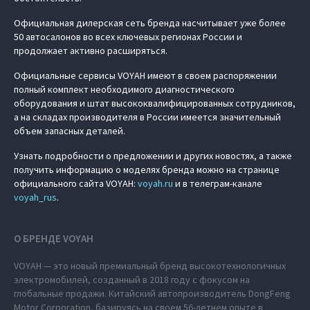
Официальная дилерская сеть бренда насчитывает уже более
50 автосалонов во всех ключевых регионах России и
продолжает активно расширяться.
Официальные сервисы VOYAH имеют в своем распоряжении
полный комплект необходимого диагностического
оборудования и штат высококвалифицированных сотрудников,
а на складах производителя в России имеется значительный
объем запасных деталей.
Узнать подробности о предложении и других новостях, а также
получить информацию о моделях бренда можно на странице
официального сайта VOYAH:
voyah.ru
и в телеграм-канале
voyah_rus
.
О БРЕНДЕ VOYAH
VOYAH — это новый премиальный бренд высокотехнологичных
электромобилей, созданный в 2018 году с фокусом на
глобальные продажи. Китайский автопроизводитель DongFeng
Motor Corporation, базируясь на своем 56-летнем опыте в