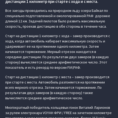
дистанции 1 километр при старте с хода и с места.
Все заезды проводились на природном льду озера Байкал по
специально подготовленной и омологированной РАФ дорожке
длиной 12 км. Задачей пилотов было развить максимальную
скорость, проехав дистанцию в обе стороны в течение часа.
Старт на дистанции 1 километр с хода – замер производится с
хода, когда автомобиль набирает максимальную скорость и
удерживает ее на протяжении одного километра. Затем
начинается торможение. Мерный отрезок находится в
середине дистанции. По результатам двух замеров (в каждую
сторону) вычисляется среднее арифметическое число. Этот
показатель и есть рекорд по версии FIA\РАФ.
Старт на дистанции 1 километр с места – замер производится
при старте с места. Автомобиль разгоняется на протяжении
всего мерного отрезка. Затем начинается торможение. По
результатам двух замеров (в каждую сторону) также
вычисляется среднее арифметическое число.
Многократный победитель кольцевых гонок Виталий Ларионов
за рулем электрокара VOYAH ФРИ / FREE на зачетном километре