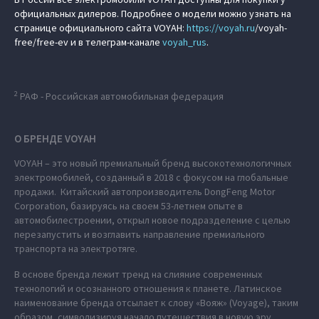
официальных дилеров. Подробнее о модели можно узнать на
странице официального сайта VOYAH:
https://
voyah.ru
/voyah-
free/free-ev и в телеграм-канале
voyah_rus
.
2
РАФ - Российская автомобильная федерация
О БРЕНДЕ VOYAH
VOYAH – это новый премиальный бренд высокотехнологичных
электромобилей, созданный в 2018 с фокусом на глобальные
продажи. Китайский автопроизводитель DongFeng Motor
Corporation, базируясь на своем 53-летнем опыте в
автомобилестроении, открыл новое подразделение с целью
перезапустить и возглавить направление премиального
транспорта на электротяге.
В основе бренда лежит тренд на слияние современных
технологий и осознанного отношения к планете. Латинское
наименование бренда отсылает к слову «Вояж» (Voyage), таким
образом, символизируя начало путешествия в новую эру