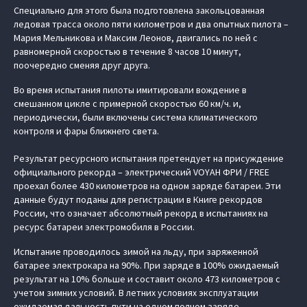
Специально для этого была подготовлена закольцованная
ледовая трасса около пяти километров и два опытных пилота –
Мария Мельникова и Максим Леонов, двигались по ней с
равномерной скоростью в течение 8 часов 10 минут,
поочередно сменяя друг друга.
Во время испытания пилоты имитировали вождение в
смешанном цикле с примерной скоростью 60 км/ч. и,
периодически, были включены система климатического
контроля и фары ближнего света.
Результат ресурсного испытания претендует на присуждение
официального рекорда – электрический VOYAH ФРИ / FREE
проехал более 430 километров на одном заряде батареи. Эти
данные будут поданы для регистрации в Книге рекордов
России, что означает абсолютный рекорд в испытаниях на
ресурс батареи электромобиля в России.
Испытание проводилось зимой на льду, при заряженной
батарее электрокара на 90%. При заряде в 100% ожидаемый
результат на 10% больше и составит около 473 километров с
учетом зимних условий. В летних условиях эксплуатации
ожидаемая дальность пути на одном полном заряде