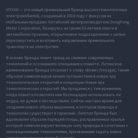
VOYAH — это новый премиальный бренд высокотехнологичных
электромобилей, созданный в 2018 году с фокусом на
глобальные продажи. Китайский автопроизводитель DongFeng
Motor Corporation, базируясь на своем 53-летнем опыте в
автомобилестроении, открыл новое подразделение с целью
перезапустить и возглавить направление премиального
транспорта на электротяге.
В основе бренда лежит тренд на слияние современных
технологий и осознанного отношения к планете. Латинское
наименование бренда отсылает к слову «Вояж» (Voyage), таким
образом символизируя начало путешествия в новую эру
технологических открытий в концепции Новая эра
технологических открытий. Мы прощаемся с тем временем,
когда планета позволяла нам беспощадно использовать ее
недра, не думая о последствиях. Сейчас настало время для
создания нового образа мышления, в котором природа и
технологии существуют в гармонии. Логотип бренда был
вдохновлен образом парящей птицы, расправленные крылья
которой символизируют великую силу природы в сочетании с
инновационными технологиями, призванными задать новое
измерение жизни в мире будущего.