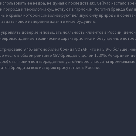
использовать ее недра, не думая о последствиях. Сейчас настало вре
м природа и технологии существуют в гармонии. Логотип бренда был
нные крылья которой символизируют великую силу природы в сочета
 задать новое измерение жизни в мире будущего.
укреплять доверие и повышать лояльность клиентов в России, демон
 непревзойденные технические характеристики и безупречные потреб
истрировано 9 465 автомобилей бренда VOYAH, что на 5,9% больше, чем
ое место в общем рейтинге NEV-брендов с долей 15,9%. Рекордный дек
брю) стал ярким подтверждением устойчивого спроса на премиальные
татов бренда за всю историю присутствия в России.