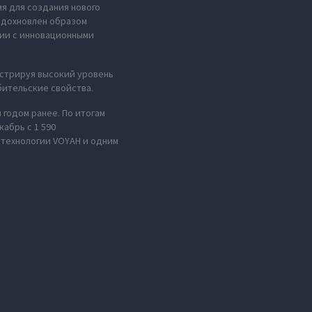
мя для создания нового
 вдохновлен образом
нии с инновационными
стрируя высокий уровень
ительские свойства.
 годом ранее. По итогам
абрь с 1 590
 технологии VOYAH и одним