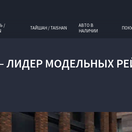
Ь /
АВТО В
ТАЙШАН / TAISHAN
ПОК
N
НАЛИЧИИ
 — ЛИДЕР МОДЕЛЬНЫХ Р