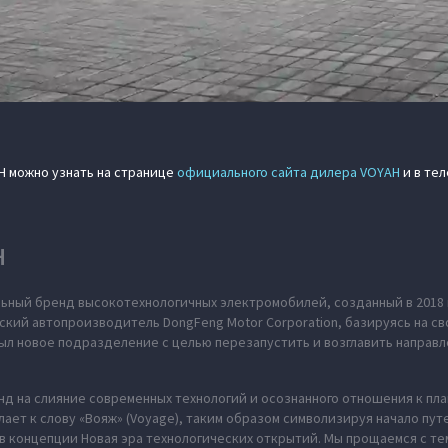
H можно узнать на странице
официального сайта дилера VOYAH
и в тел
H
ьный бренд высокотехнологичных электромобилей, созданный в 2018 
ский автопроизводитель DongFeng Motor Corporation, базируясь на св
л новое подразделение с целью перезапустить и возглавить направл
нд на слияние современных технологий и осознанного отношения к пл
ает к слову «Вояж» (Voyage), таким образом символизируя начало пут
в концепции Новая эра технологических открытий. Мы прощаемся с те