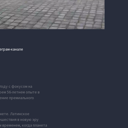
еграм-канале
году с фокусом на
оем 56-летнем опыте в
ение премиального
анете. Латинское
ешествия в новую эру
м временем, когда планета