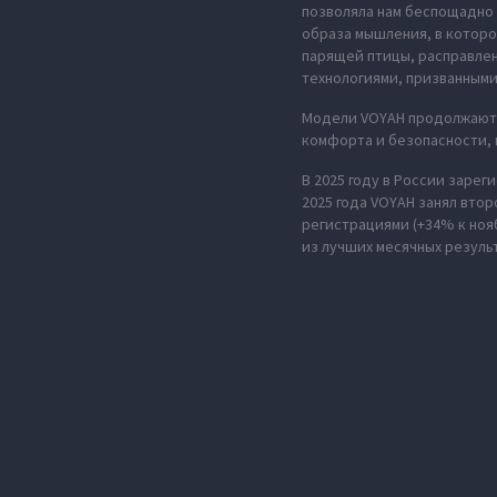
позволяла нам беспощадно 
образа мышления, в которо
парящей птицы, расправле
технологиями, призванными
Модели VOYAH продолжают 
комфорта и безопасности,
В 2025 году в России зарег
2025 года VOYAH занял втор
регистрациями (+34% к ноя
из лучших месячных резуль