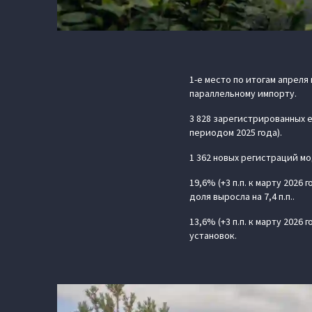
1-е место по итогам апреля
параллельному импорту.
3 828 зарегистрированных е
периодом 2025 года).
1 362 новых регистраций мод
19,6% (+3 п.п. к марту 2026
доля выросла на 7,4 п.п..
13,6% (+3 п.п. к марту 202
установок.