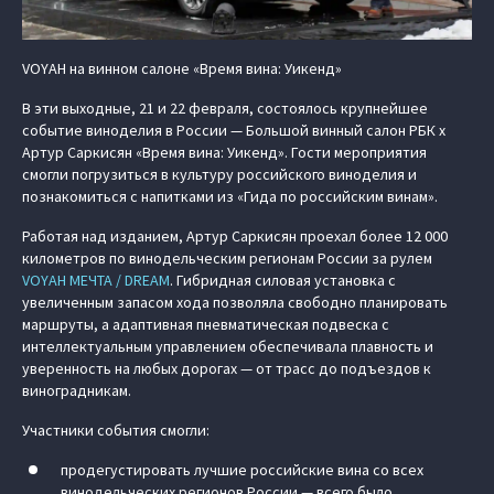
VOYAH на винном салоне «Время вина: Уикенд»
В эти выходные, 21 и 22 февраля, состоялось крупнейшее
событие виноделия в России — Большой винный салон РБК х
Артур Саркисян «Время вина: Уикенд». Гости мероприятия
смогли погрузиться в культуру российского виноделия и
познакомиться с напитками из «Гида по российским винам».
Работая над изданием, Артур Саркисян проехал более 12 000
километров по винодельческим регионам России за рулем
VOYAH МЕЧТА / DREAM
. Гибридная силовая установка с
увеличенным запасом хода позволяла свободно планировать
маршруты, а адаптивная пневматическая подвеска с
интеллектуальным управлением обеспечивала плавность и
уверенность на любых дорогах — от трасс до подъездов к
виноградникам.
Участники события смогли:
продегустировать лучшие российские вина со всех
винодельческих регионов России — всего было