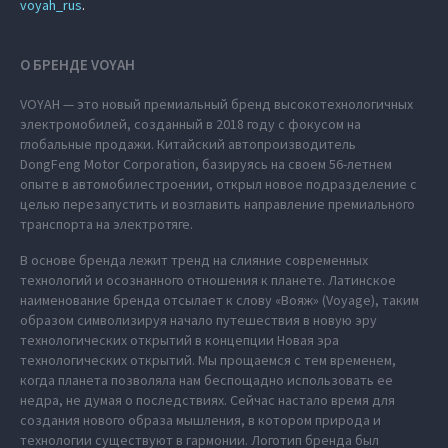
voyah_rus
.
О БРЕНДЕ VOYAH
VOYAH — это новый премиальный бренд высокотехнологичных
электромобилей, созданный в 2018 году с фокусом на
глобальные продажи. Китайский автопроизводитель
DongFeng Motor Corporation, базируясь на своем 56-летнем
опыте в автомобилестроении, открыл новое подразделение с
целью перезапустить и возглавить направление премиального
транспорта на электротяге.
В основе бренда лежит тренд на слияние современных
технологий и осознанного отношения к планете. Латинское
наименование бренда отсылает к слову «Вояж» (Voyage), таким
образом символизируя начало путешествия в новую эру
технологических открытий в концепции Новая эра
технологических открытий. Мы прощаемся с тем временем,
когда планета позволяла нам беспощадно использовать ее
недра, не думая о последствиях. Сейчас настало время для
создания нового образа мышления, в котором природа и
технологии существуют в гармонии. Логотип бренда был