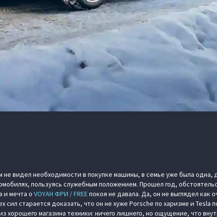
ом не видел необходимости в покупке машины, в семье уже была одна, д
омобилях, пользуясь служебным положением. Прошел год, обстоятельс
а и мечта о
VOYAH ФРИ / FREE
покоя не давала. Да, он не выглядел как
х сил старается доказать, что он не хуже Porsche по харизме и Tesla 
из хорошего магазина техники: ничего лишнего, но ощущение, что вну