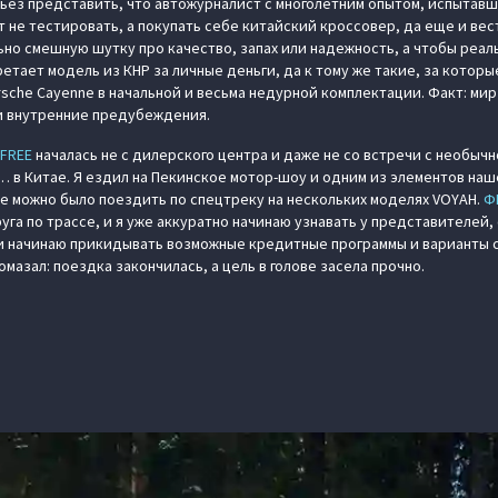
ерьез представить, что автожурналист с многолетним опытом, испытав
не тестировать, а покупать себе китайский кроссовер, да еще и вест
но смешную шутку про качество, запах или надежность, а чтобы реал
тает модель из КНР за личные деньги, да к тому же такие, за которы
rsche Cayenne в начальной и весьма недурной комплектации. Факт: мир
и внутренние предубеждения.
 FREE
началась не с дилерского центра и даже не со встречи с необыч
 в Китае. Я ездил на Пекинское мотор-шоу и одним из элементов на
где можно было поездить по спецтреку на нескольких моделях VOYAH.
Ф
руга по трассе, и я уже аккуратно начинаю узнавать у представителей,
 и начинаю прикидывать возможные кредитные программы и варианты 
омазал: поездка закончилась, а цель в голове засела прочно.