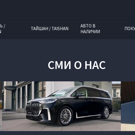
Ь /
АВТО В
ТАЙШАН / TAISHAN
ПОК
N
НАЛИЧИИ
СМИ О НАС