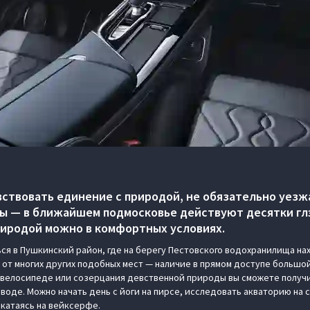
вствовать единение с природой, не обязательно уезж
ы — в ближайшем подмосковье действуют десятки глэ
риродой можно в комфортных условиях.
ся в Пушкинский район, где на берегу Пестовского водохранилища нах
ие от многих других подобных мест — наличие в прямом доступе большо
на велосипеде или созерцания девственной природы вы сможете получи
воде. Можно начать день с йоги на пирсе, исследовать акваторию на 
 катаясь на вейксерфе.