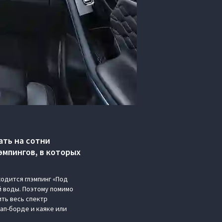
ать на сотни
мпингов, в которых
одится глэмпинг «Под
й воды. Поэтому помимо
ть весь спектр
сап-борде и каяке или