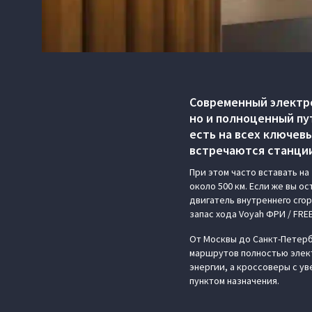
Современный электро
но и полноценный пу
есть на всех ключевы
встречаются станции
При этом часто вставать на
около 500 км. Если же вы о
двигатель внутреннего сго
запас хода Voyah ФРИ / FREE
От Москвы до Санкт-Петерб
маршрутов полностью элект
энергии, а кроссоверы с у
пунктом назначения.