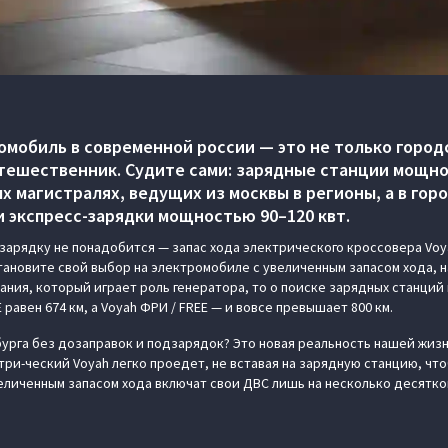
мобиль в современной россии — это не только город
тешественник. Судите сами: зарядные станции мощно
х магистралях, ведущих из москвы в регионы, а в гор
 экспресс-зарядки мощностью 90–120 квт.
 зарядку не понадобится — запас хода электрического кроссовера Voy
становите свой выбор на электромобиле с увеличенным запасом хода, н
рания, который играет роль генератора, то о поиске зарядных станци
 равен 674 км, а Voyah ФРИ / FREE — и вовсе превышает 800 км.
урга без дозаправок и подзарядок? Это новая реальность нашей жизн
ри-ческий Voyah легко проедет, не вставая на зарядную станцию, что
величенным запасом хода включат свои ДВС лишь на несколько десятк