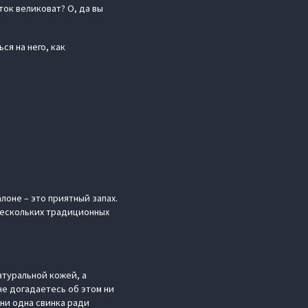
ток великоват? О, да вы
ся на него, как
лоне – это приятный запах.
нескольких традиционных
атуральной кожей, а
не догадаетесь об этом ни
 ни одна свинка ради