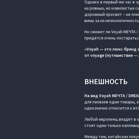
Однако в первый же час в 
на ровных, но извилистых 
дорожный просвет – не помо
вины за их неэкологичность
Но сможет ли Voyah МЕЧТА /
придётся очень постаратьс
«Voyah — это люкс-бренд 
от voyage (путешествие — 
ВНЕШНОСТЬ
На вид Voyah МЕЧТА / DRE
для лаоваев одни товары, а
однозначно относится к вто
Любой европеец впадёт в о
стоят одни только каплеви
Между тем, китайских поку