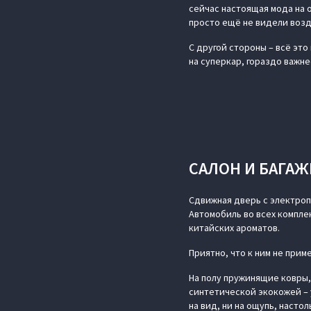
сейчас настоящая мода на о
просто ещё не видели возд
С другой стороны – всё это
на суперкар, гораздо важне
САЛОН И БАГА
Сдвижная дверь с электропр
Автомобиль во всех компл
китайских ароматов.
Приятно, что к ним не при
На полу пружинящие ковры,
синтетической экокожей – 
на вид, ни на ощупь, настол