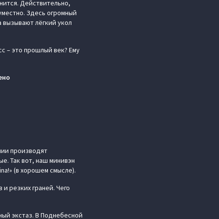
енится. Действительно,
уместно. Здесь огромный
а вызывают лёгкий укол
сс – это прошлый век? Ему
ено
нии производят
е. Так вот, наш минивэн
na!» (в хорошем смысле).
 и резких граней. Чего
ный экстаз. В Поднебесной