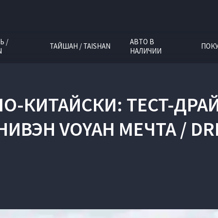
Ь /
АВТО В
ТАЙШАН / TAISHAN
ПОК
N
НАЛИЧИИ
 ПО-КИТАЙСКИ: ТЕСТ-Д
ИВЭН VOYAH МЕЧТА / D