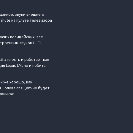
данное: звуки внешнего
 mute на пульте телевизора
жачих полицейских, все
роенным звуком Hi-Fi
ё это есть и работает как
я Lexus LM, но и побить
ак же хорошо, как
. Голова спящего не будет
овниках.