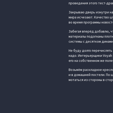
проведения этого тест-дра
Закрываю дверь изнутри на
мира исчезают. Качество ш
во время программы новосте
Забегая вперёд добавлю, чт
материалы подогнаны плотн
системы с десятком динами
Не буду долго перечислять 
надо. Интерьерщики Voyah п
его на собственном же поле
Возьмём раскладное кресло 
и в домашней постели. По 
мотаться из стороны в сто