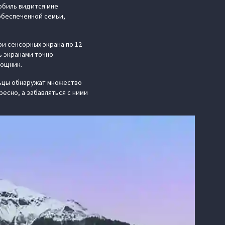
мобиль видится мне
обеспеченной семьи,
ри сенсорных экрана по 12
ь экранами точно
мощник.
ьцы обнаружат множество
есно, а забавляться с ними