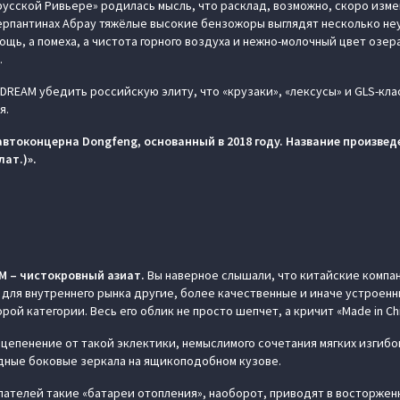
«русской Ривьере» родилась мысль, что расклад, возможно, скоро изм
серпантинах Абрау тяжёлые высокие бензожоры выглядят несколько не
щь, а помеха, а чистота горного воздуха и нежно-молочный цвет озер
.
 DREAM убедить российскую элиту, что «крузаки», «лексусы» и GLS-кла
я.
автоконцерна Dongfeng, основанный в 2018 году. Название произвед
лат.)».
AM – чистокровный азиат.
Вы наверное слышали, что китайские компа
 для внутреннего рынка другие, более качественные и иначе устроенны
рой категории. Весь его облик не просто шепчет, а кричит «Made in Chi
цепенение от такой эклектики, немыслимого сочетания мягких изгибов
дные боковые зеркала на ящикоподобном кузове.
пателей такие «батареи отопления», наоборот, приводят в восторжен