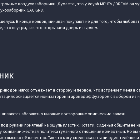
громные воздухозаборники. Думаете, что у Voyah МЕЧТА / DREAM он чу
ухозаборник GAC GN8.
 шелуха. В конце концов, минивэн покупают не для того, чтобы любовать
е, что внутри, так что открываем дверь и ныряем.
ЖНИК
иводом мягко отъезжает в сторону и первое, что встречает меня в са
ектациях оснащается ионизатором и аромадиффузором с выбором из 
мешиваются абсолютно никакие посторонние химические запахи.
 под руками приятный на ощупь пластик. Кстати, сиденья обшиты не н
у компании жёсткая политика гуманного отношения к животным. Но вы 
ько высоко её качество. Так что могу смело сказать: ни один телёнок и