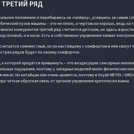
ТРЕТИЙ РЯД
альное положение и перебираюсь на «галёрку», усевшись за самим со
бический кузов машины – это не плохо, а чертовски хорошо, ведь на 
У многих конкурентов третий ряд считается детским, но здесь взросл
над головой, и в ногах. Есть и собственное управление климат-контрол
 считается семиместным, но по-настоящему с комфортом в нём смогут
ех трёх рядов будет по-своему комфортно.
 к которой придётся привыкнуть – это вездесущие сенсорные кнопки
ильные ощущения, поэтому у западных моделей много физических кно
 никак. Но китайцам они очень нравятся, поэтому в Voyah МЕЧТА / DR
 где чёткая обратная связь от органов управления критически важна.