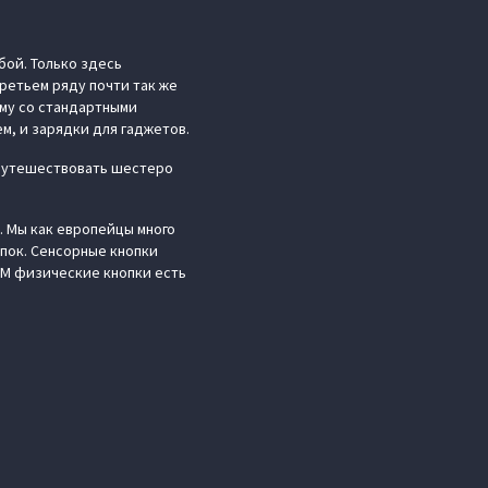
бой. Только здесь
третьем ряду почти так же
ому со стандартными
ем, и зарядки для гаджетов.
 путешествовать шестеро
. Мы как европейцы много
пок. Сенсорные кнопки
EAM физические кнопки есть