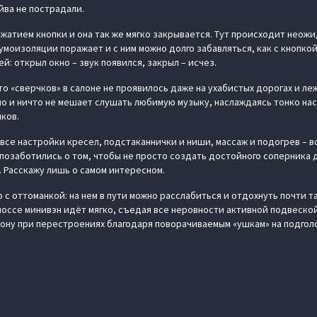
йва не пострадали.
жатием кнопки и она так же мягко закрывается. Тут происходит неожи
умоизоляции поражает и с ним можно долго забавляться, как с кнопкой
й: открыл окно – звук появился, закрыл – исчез.
о «сверчков» в салоне не проявилось даже на ухабистых дорогах и ле
о и ничто не мешает слушать любимую музыку, наслаждаясь тонко наст
ков.
все настройки кресел, подстаканнички и ниши, массаж и подогрев – вс
озаботились о том, чтобы не просто создать достойного соперника дл
. Расскажу лишь о самом интересном.
с оттоманкой: на нем в пути можно расслабиться и отдохнуть почти т
шоссе минивэн идёт мягко, съедая все неровности активной подвеской
рону при перестроениях благодаря поворачиваемым «ушкам» на подгол