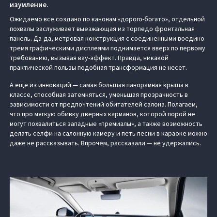
изумление.
Ожидаемо все создано по канонам «дорого-богато», отдельной
похвалы заслуживает выезжающая из торпедо фронтальная
панель. Да-да, метровая конструкция с соединенными воедино
тремя графическими дисплеями поднимается вверх по первому
требованию, вызывая вау-эффект. Правда, никакой
практической пользы подобная трансформация не несет.
А еще из инноваций — самая большая панорамная крыша в
классе, способная затемняться, уменьшая прозрачность в
зависимости от предпочтений обитателей салона. Полагаем,
что про мягкую обивку дверных карманов, которой порой не
могут похвалиться западные «премиалы», а также возможность
делать селфи на салонную камеру и петь песни в караоке можно
даже не рассказывать. Впрочем, рассказали — не удержались.