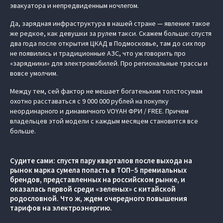
эвакуатора и непредвиденным ночлегом.
Да, зарядная инфраструктура в нашей стране — явление такое
же редкое, как девушки за рулем такси. Скажем больше: спустя
два года после открытия ЦКАД в Подмосковье, там до сих пор
не появились и традиционные АЗС, что уж говорить про
«зарядники» для электромобилей. Про региональные трассы и
вовсе умолчим.
Между тем, сей фактор не мешает богатеньким толстосумам
охотно расставаться с 9 000 000 рублей на покупку
неординарного и динамичного VOYAH ФРИ / FREE. Причем
владельцев этой модели с каждым месяцем становится все
больше.
Судите сами: спустя пару кварталов после выхода на
рынок марка сумела попасть в ТОП−5 премиальных
брендов, представленных на российском рынке, и
оказалась первой среди «зеленых» с китайской
родословной. Что ж, ждем очередного повышения
тарифов на электроэнергию.