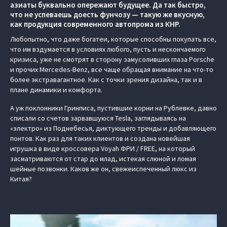
азиаты буквально опережают будущее. Да так быстро,
что не успеваешь доесть фунчозу — такую же вкусную,
как продукция современного автопрома из КНР.
Любопытно, что даже богатеи, которые способны покупать все,
что им вздумается в условиях любого, пусть и нескончаемого
кризиса, уже не смотрят в сторону замусоливших глаза Porsche
и прочих Mercedes-Benz, все чаще обращая внимание на что-то
более экстравагантное. Как с точки зрения дизайна, так и в
плане динамики и комфорта.
А уж поклонники Гринписа, пустившие корни на Рублевке, давно
списали со счетов зарвавшуюся Tesla, заглядываясь на
«электро» из Поднебесья, диктующего тренды и добавляющего
понтов. Как раз для таких клиентов и создана новейшая
игрушка в виде кроссовера Voyah ФРИ / FREE, на который
засматриваются от стар до млад, истекая слюной и ломая
шейные позвонки. Каков же он, свежеиспеченный люкс из
Китая?