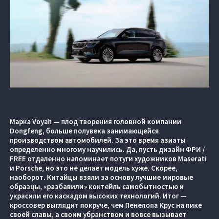
Марка Voyah — плод творения головной компании
Dongfeng, больше полувека занимающейся
производством автомобилей. За это время азиаты
определенно многому научились. Да, пусть дизайн ФРИ /
FREE отдаленно напоминает потуги художников Maserati
и Porsche, но это не делает модель хуже. Скорее,
наоборот. Китайцы взяли за основу лучшие мировые
образцы, «разбавили» коктейль самобытностью и
украсили его каскадом высоких технологий. Итог —
кроссовер выглядит покруче, чем Пенелопа Крус на пике
своей славы, а своим убранством и вовсе вызывает