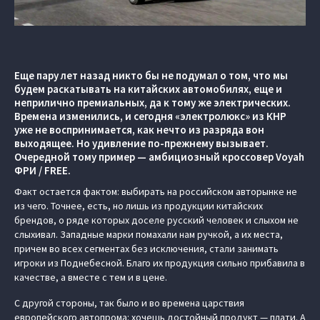
Еще пару лет назад никто бы не подумал о том, что мы
будем раскатывать на китайских автомобилях, еще и
неприлично премиальных, да к тому же электрических.
Времена изменились, и сегодня «электролюкс» из КНР
уже не воспринимается, как нечто из разряда вон
выходящее. Но удивление по-прежнему вызывает.
Очередной тому пример — амбициозный кроссовер Voyah
ФРИ / FREE.
Факт остается фактом: выбирать на российском авторынке не
из чего. Точнее, есть, но лишь из продукции китайских
брендов, о ряде которых доселе русский человек и слыхом не
слыхивал. Западные марки помахали нам ручкой, а их места,
причем во всех сегментах без исключения, стали занимать
игроки из Поднебесной. Благо их продукция сильно прибавила в
качестве, а вместе с тем и в цене.
С другой стороны, так было и во времена царствия
европейского автопрома: хочешь достойный продукт — плати. А