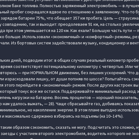
полном баке топлива. Полностью заряженный электромобиль — в лучшем
ный пробег сокращался вдвое по отношению к заявленному. Что-то б
 зарядом батареи 75 %, что обещает 357 км пробега. Цель — страусин
у совпадению, так и выходит: преодолеваем 91 км, на столько увелич
хода при этом уменьшается на 120 км. Как ехали? Большую часть пути — 
дко больше. Использовали «экономичный» и «комфортный» режимы, рез
ючали. Из бортовых систем задействовали музыку, кондиционер и ве
ьких дней, подводим итог: в общих случаях реальный километр пробе
е) время соответствует потенциальному километру с четвертью. Или ч
овторюсь — при НОРМАЛЬНОМ движении, без лишних ускорений. Что де
ли израсходовали лишку, от души погоняв по шоссе? Попытайтесь сэк
я этого перейдите в «экономичный» режим. После других настроек вы 
екоторый тонус все же остался. Поддерживайте минимальный расход 
пень нагрузки на батарею. Восемь процентов — хороший показатель,
о нам удалось выжать, — 28). Чаще сбрасывайте газ, добиваясь показа
минимальное, но накопление энергии. В этом плане выгодно использов
м и максимально сдержанно взбираясь на подъемы (на 10–14 %).
таким образом сэкономить, сказать не могу. Подсчитать это сложно, 
 заезды с участием второго электромобиля, водитель которого не эко