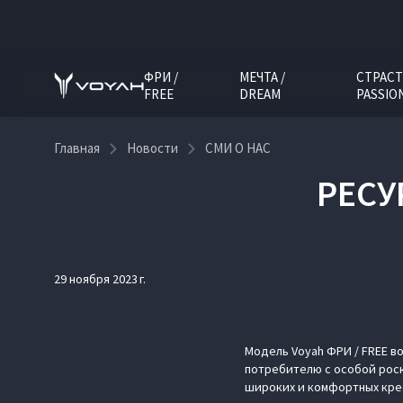
ФРИ /
МЕЧТА /
СТРАСТ
FREE
DREAM
PASSIO
Главная
Новости
СМИ О НАС
РЕСУ
29 ноября 2023 г.
Модель Voyah ФРИ / FREE в
потребителю с особой роск
широких и комфортных крес