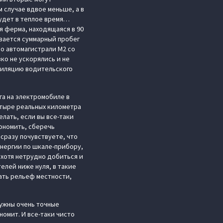
 случае вдвое меньше, а в
удет в теплое время…
ая ферма, находящаяся в 90
ивается суммарный пробег
по автомагистрали М2 со
ко не ускорялись и не
нтиляцию водительского
га на электромобиле в
етыре реальных километра
лать, если вы все-таки
ономить, сберечь
сразу почувствуете, что
энергии по шкале-прибору,
 хотя нетрудно добиться и
телей ниже нуля, в такие
ать рельеф местности,
нужны очень точные
номит. И все-таки чисто