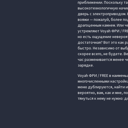
приближении. Поскольку та
высокотехнологичную начинк
дверь с электроприводом. 
вояжи — пожалуй, более по
драгоценным камнем. Или ч
устремляют Voyah ФРИ / FRE
но есть ощущение невероят
достаточная? Вот это как 
быстро. Независимо от выб
скорее всего, не будете. В
час разменивается менее че
зарядке.
Voyah ФРИ / FREE в наимень
многочисленными настройка
меню дублируются, найти их
вероятно, вам, как и мне, 
тянуться к нему не нужно: