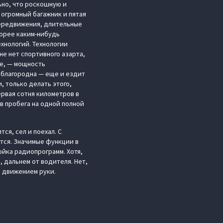
ьно, что роскошную и
 огромный багажник и пятая
передвижения, длительные
корее каким-нибудь
ехнологий. Технологии
не нет спортивного азарта,
ce, — мощность
и благородна — еще и ездит
, только делать этого,
ервая сотня километров в
ов пробега на одной полной
ся, сел и поехал. С
ется. Значимые функции в
ойка радиопрограмм. Хотя,
, дальнем от водителя. Нет,
м движением руки.