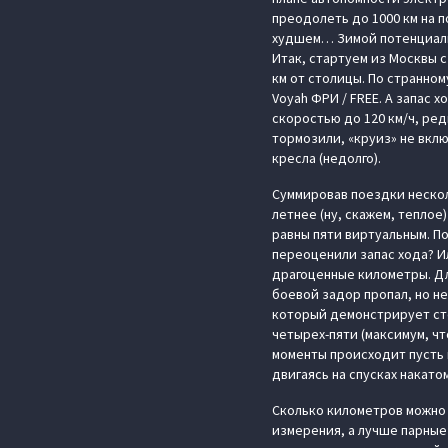
преодолеть до 1000 км на 
худшем… Зимой потенциаль
Итак, стартуем из Москвы с
км от столицы. По странном
Voyah ФРИ / FREE. А запас 
скоростью до 120 км/ч, ре
тормозили, «круиз» не вкл
кресла (недолго).
Суммировав поездки нескол
летнее (ну, скажем, тепло
равны пяти виртуальным. П
переоценили запас хода? И
драгоценные километры. Дл
боевой задор пропал, но н
который демонстрирует сте
четырех-пяти (максимум, чт
моменты происходит пусть 
двигаясь на спусках накато
Сколько километров можно 
измерения, а лучше парные