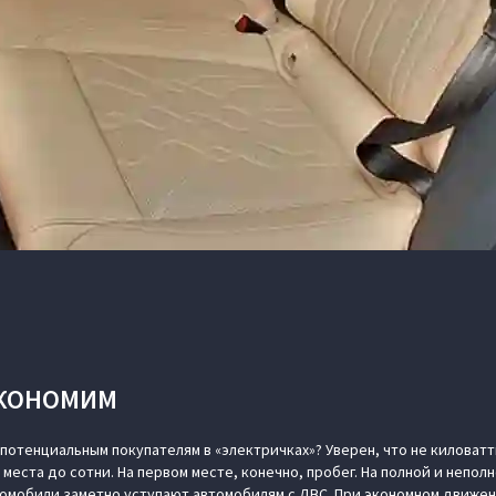
ЭКОНОМИМ
 потенциальным покупателям в «электричках»? Уверен, что не киловат
с места до сотни. На первом месте, конечно, пробег. На полной и непол
омобили заметно уступают автомобилям с ДВС. При экономном движен