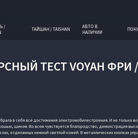
Ь /
АВТО В
ТАЙШАН / TAISHAN
ПОК
N
НАЛИЧИИ
РСНЫЙ ТЕСТ VOYAH ФРИ /
обрала в себя все достижения электромобилестроения. И не только воб
ошью, шиком. Во всем чувствуется благородство, демонстрация высо
лах, отделанных нежной светлой кожей. В металлических кнопках уп