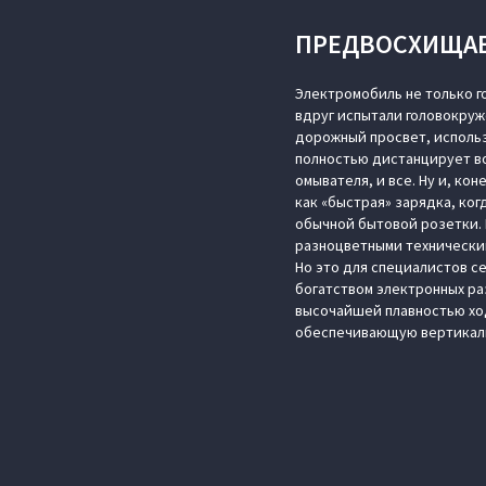
ПРЕДВОСХИЩА
Электромобиль не только г
вдруг испытали головокруж
дорожный просвет, использ
полностью дистанцирует во
омывателя, и все. Ну и, ко
как «быстрая» зарядка, ког
обычной бытовой розетки. П
разноцветными техническим
Но это для специалистов с
богатством электронных ра
высочайшей плавностью ход
обеспечивающую вертикаль