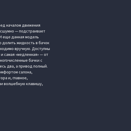
еред началом движения
бесшумно — подстраивает
 И еще данная модель
о долить жидкость в бачок
обходимо вручную. Доступны
к и самая «медленная» — от
многочисленные бачки с
сь два, а привод полный.
комфортом салона,
ра и, главное,
или волшебную клавишу,