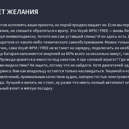
ЕТ ЖЕЛАНИЯ
отов исполнять ваши прихоти, но порой предвосхищает их. Если вы п
ение, не спешите обратиться к врачу. Это Voyah ФРИ / FREE — вновь 
уя пневмоподвеску. Хотите массаж уставшей спины? И он здесь есть.
дителя от какого-либо технического самообслуживания. Можно тольк
нечно, сама Voyah ФРИ / FREE не встанет на зарядку, подключать ее не
да батарея наполняется энергией на 80 % всего за несколько минут, та
ровода хранятся в емкости под капотом. А где силовой агрегат? Где 
и жидкостями? Не ищите, потому что не найдете. Хотя двигателей зде
ервиса. Вам как владельцу остается только наслаждаться. Тишиной и 
звлечений, премиальным качеством аудио, напористостью электромото
а. Лучшей и желать не стоит, ну разве что иметь полный автопилот 
ный взлет и мягкую посадку.