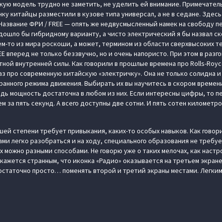
кую модель трудно не заметить, не уделить ей внимание. Примечател
у китайцы разместили в кузове типа универсал, а не в седане. Здесь
Название ФРИ / FREE — опять же недвусмысленный намек на свободу 
дошло бы гибридному варианту, а чисто электрический я бы назвал с
ем-то из мира роскоши, а может, термином из области сверхвысоких т
E вперед не только беззвучно, но и очень напористо. При этом в разго
ной внутренней силы. Как говорили в прошлые времена про Rolls-Roy
раз про современную китайскую «электричку». Она не только солидна 
ранного режима движения. Выбирать их вы научитесь в скором времени
едь мощность достаточна в любом из них. Если интересны цифры, то п
м за пять секунд. А всего доступны две сотни. И пять сотен километр
шей степени требует привыкания, каких-то особых навыков. Как говорит
ми легко разобраться и на ходу, специального образования не требу
 можно разными способами. Не говорю уже о таких мелочах, как настр
покажется странным, что иконка «Радио» оказывается на третьем экране
 достаточно просто… поменять второй и третий экраны местами. Легки