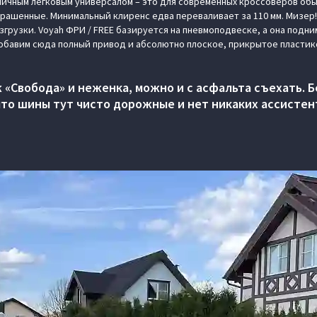
пичным легковым универсалом – это для современных кроссоверов об
рашенные. Минимальный клиренс едва переваливает за 110 мм. Мизер!
грузки. Voyah ФРИ / FREE базируется на пневмоподвеске, а она подни
обавим сюда полный привод и абсолютно плоское, прикрытое пласти
ж «Свобода» и неженка, можно и с асфальта съехать. 
что шины тут чисто дорожные и нет никаких ассистен