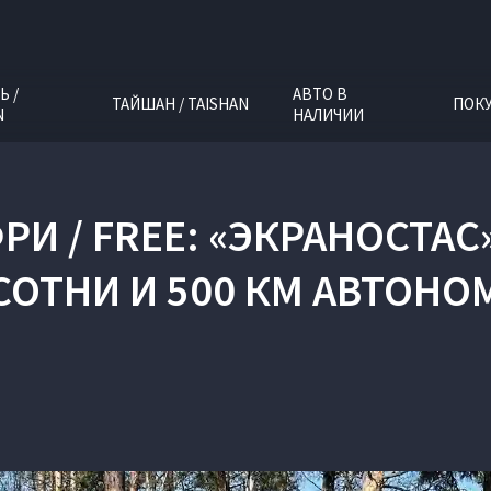
Ь /
АВТО В
ТАЙШАН / TAISHAN
ПОК
N
НАЛИЧИИ
РИ / FREE: «ЭКРАНОСТАС
 СОТНИ И 500 КМ АВТОН