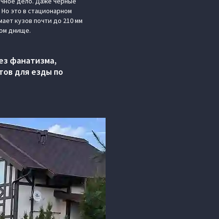
ычное дело. Даже черные
 Но это в стационарном
мает кузов почти до 210 мм
ком днище.
Без фанатизма,
тов для езды по