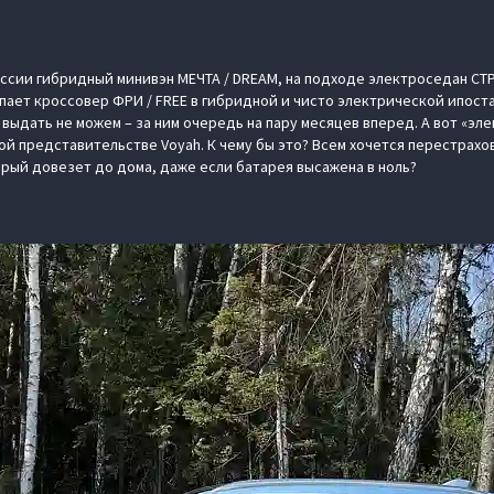
оссии гибридный минивэн МЕЧТА / DREAM, на подходе электроседан СТР
пает кроссовер ФРИ / FREE в гибридной и чисто электрической ипоста
 выдать не можем – за ним очередь на пару месяцев вперед. А вот «эл
ой представительстве Voyah. К чему бы это? Всем хочется перестрахов
орый довезет до дома, даже если батарея высажена в ноль?