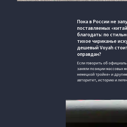
Пока в России не за
поставляемых «китай
благодать: по стиль
тихое чириканье иск
дешевый Voyah стоит
оправдан?
Если говорить об официаль
заняли позиции массовых м
немецкой тройке» и другим
авторитет, историю и леге