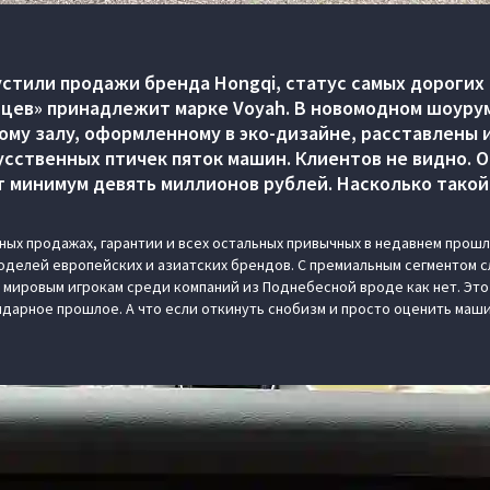
пустили продажи бренда Hongqi, статус самых дороги
цев» принадлежит марке Voyah. В новомодном шоуру
ному залу, оформленному в эко-дизайне, расставлены
усственных птичек пяток машин. Клиентов не видно. О
 минимум девять миллионов рублей. Насколько такой
ных продажах, гарантии и всех остальных привычных в недавнем прош
оделей европейских и азиатских брендов. С премиальным сегментом 
 мировым игрокам среди компаний из Поднебесной вроде как нет. Это
ндарное прошлое. А что если откинуть снобизм и просто оценить маш