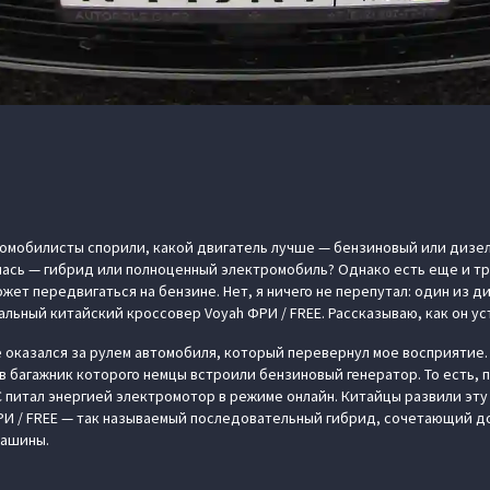
омобилисты спорили, какой двигатель лучше — бензиновый или дизел
лась — гибрид или полноценный электромобиль? Однако есть еще и тр
жет передвигаться на бензине. Нет, я ничего не перепутал: один из 
льный китайский кроссовер Voyah ФРИ / FREE. Рассказываю, как он ус
е оказался за рулем автомобиля, который перевернул мое восприятие.
в багажник которого немцы встроили бензиновый генератор. То есть, 
С питал энергией электромотор в режиме онлайн. Китайцы развили эту
РИ / FREE — так называемый последовательный гибрид, сочетающий д
машины.