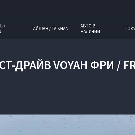
Ь /
АВТО В
ТАЙШАН / TAISHAN
ПОК
N
НАЛИЧИИ
СТ-ДРАЙВ VOYAH ФРИ / F