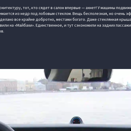
хитектуру, тот, кто сядет в салон впервые — ахнет! У машины подвиж
имается из недр под лобовым стеклом. Вещь бесполезная, но очень эф
сделано все крайне добротно, местами богато. Даже стеклянная крыш
вили на «Майбахи». Единственное, и тут сэкономили на задних пассаж
ов.