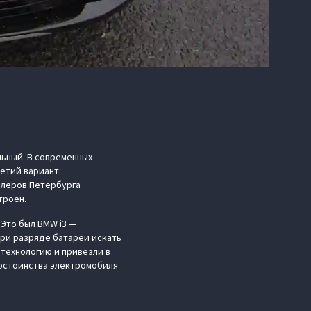
ьный. В современных
етий вариант:
дилеров Петербурга
троен.
 Это был BMW i3 —
при разряде батареи искать
 технологию и привезли в
остоинства электромобиля