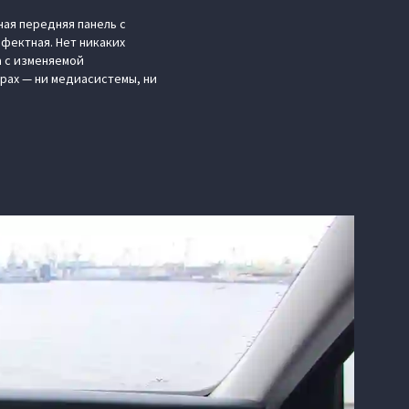
ная передняя панель с
фектная. Нет никаких
а с изменяемой
ирах — ни медиасистемы, ни