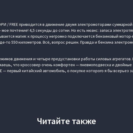
h ФРИ / FREE приводится в движение двумя электромоторами суммарно
мое почтение! 4,5 секунды до сотни. Но есть нюанс: запаса электротя
рывается магия: к процессу негромко подключается бензиновый мотор-
де-то 550 километров. Всё, вопрос решен. Правда и бензина электро
режимов движения и четыре предустановки работы силовых агрегатов. 
маешь, что кроссовер очень комфортен — пневмоподвеска и двойные 
E — первый китайский автомобиль, о покупке которого я бы всерьез з
Читайте также