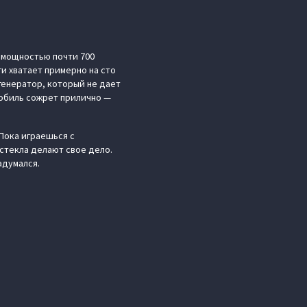
й мощностью почти 700
ги хватает примерно на сто
генератор, который не дает
мобиль сожрет прилично —
Пока играешься с
стекла делают свое дело.
адумался.