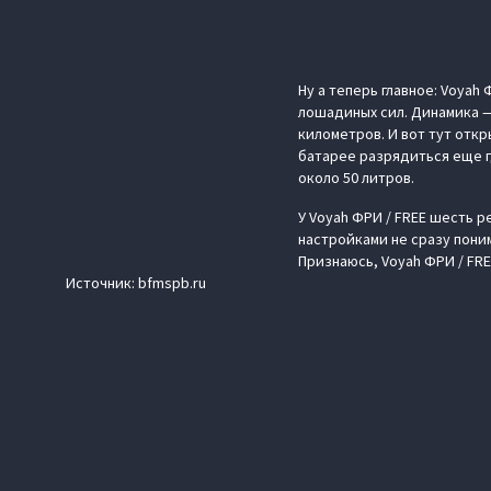
Ну а теперь главное: Voya
лошадиных сил. Динамика — 
километров. И вот тут отк
батарее разрядиться еще г
около 50 литров.
У Voyah ФРИ / FREE шесть 
настройками не сразу пони
Признаюсь, Voyah ФРИ / FRE
Источник: bfmspb.ru