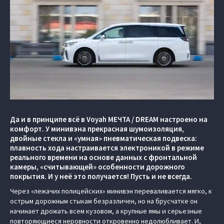
Да и в принципе всё в Voyah МЕЧТА / DREAM настроено на
комфорт. У минивэна прекрасная шумоизоляция,
двойные стекла и «умная» пневматическая подвеска:
плавность хода настраивается электроникой в режиме
реального времени на основе данных с фронтальной
камеры, «считывающей» особенности дорожного
покрытия. И у неё это получается! Пусть и не всегда.
Через «лежачих полицейских» минивэн переваливается мягко, к
острым дорожным стыкам безразличен, но на брусчатке он
начинает дрожать всем кузовом, а крупные ямы и серьезные
повторяющиеся неровности откровенно недолюбливает. И,