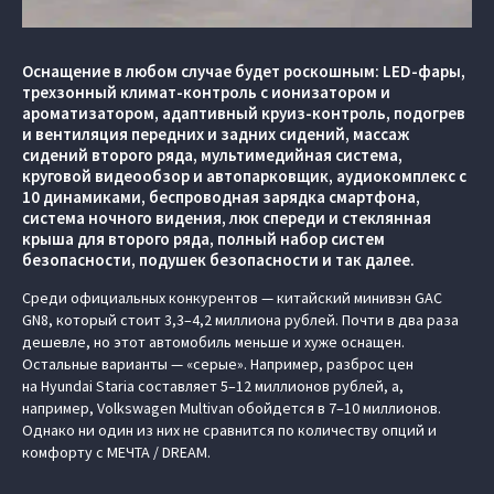
Оснащение в любом случае будет роскошным: LED-фары,
трехзонный климат-контроль с ионизатором и
ароматизатором, адаптивный круиз-контроль, подогрев
и вентиляция передних и задних сидений, массаж
сидений второго ряда, мультимедийная система,
круговой видеообзор и автопарковщик, аудиокомплекс с
10 динамиками, беспроводная зарядка смартфона,
система ночного видения, люк спереди и стеклянная
крыша для второго ряда, полный набор систем
безопасности, подушек безопасности и так далее.
Среди официальных конкурентов — китайский минивэн GAC
GN8, который стоит 3,3–4,2 миллиона рублей. Почти в два раза
дешевле, но этот автомобиль меньше и хуже оснащен.
Остальные варианты — «серые». Например, разброс цен
на Hyundai Staria составляет 5–12 миллионов рублей, а,
например, Volkswagen Multivan обойдется в 7–10 миллионов.
Однако ни один из них не сравнится по количеству опций и
комфорту с МЕЧТА / DREAM.