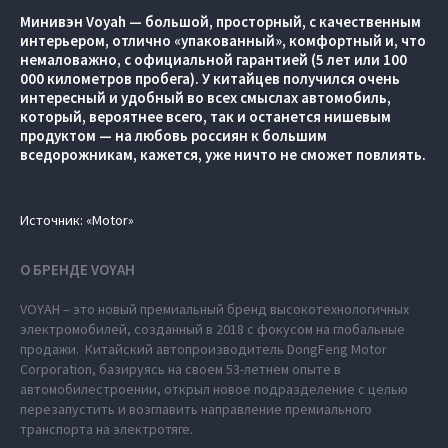
Минивэн Voyah — большой, просторный, с качественным
интерьером, отлично «упакованный», комфортный и, что
немаловажно, с официальной гарантией (5 лет или 100
000 километров пробега). У китайцев получился очень
интересный и удобный во всех смыслах автомобиль,
который, вероятнее всего, так и останется нишевым
продуктом — на любовь россиян к большим
вседорожникам, кажется, уже ничто не сможет повлиять.
Источник: «Motor»
О БРЕНДЕ VOYAH
VOYAH – это новый премиальный бренд высокотехнологичных
электромобилей, созданный в 2018 с фокусом на глобальные
продажи. Китайский автопроизводитель DongFeng Motor
Corporation, базируясь на своем 53-летнем опыте в
автомобилестроении, открыл новое подразделение с целью
перезапустить и возглавить направление премиального
транспорта на электротяге.