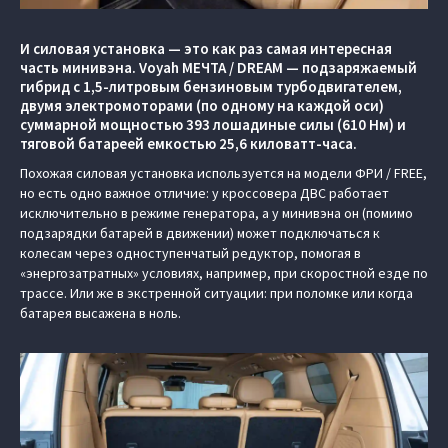
И силовая установка — это как раз самая интересная
часть минивэна. Voyah МЕЧТА / DREAM — подзаряжаемый
гибрид с 1,5-литровым бензиновым турбодвигателем,
двумя электромоторами (по одному на каждой оси)
суммарной мощностью 393 лошадиные силы (610 Нм) и
тяговой батареей емкостью 25,6 киловатт-часа.
Похожая силовая установка используется на модели ФРИ / FREE,
но есть одно важное отличие: у кроссовера ДВС работает
исключительно в режиме генератора, а у минивэна он (помимо
подзарядки батарей в движении) может подключаться к
колесам через одноступенчатый редуктор, помогая в
«энергозатратных» условиях, например, при скоростной езде по
трассе. Или же в экстренной ситуации: при поломке или когда
батарея высажена в ноль.