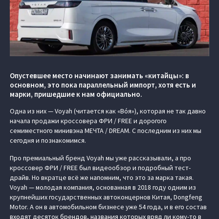
Опустевшее место начинают занимать «китайцы»: в
основном, это пока параллельный импорт, хотя есть и
марки, пришедшие к нам официально.
Одна из них — Voyah (читается как «Вóя»), которая не так давно
начала продажи кроссовера ФРИ / FREE и дорогого
семиместного минивэна МЕЧТА / DREAM. С последним из них мы
сегодня и познакомимся.
Про премиальный бренд Voyah мы уже рассказывали, а про
кроссовер ФРИ / FREE был видеообзор и подробный тест-
драйв. Но вкратце всё же напомним, что это за марка такая.
Voyah — молодая компания, основанная в 2018 году одним из
крупнейших государственных автоконцернов Китая, Dongfeng
Motor. А он в автомобильном бизнесе уже 54 года, и в его состав
входят десяток брендов, названия которых вряд ли кому-то в