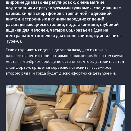
широкие диапазоны регулировок, очень мягкие
подголовники с регулируемыми «ушками», специальные
кармашки для смартфонов с тряпичной подложкой
внутри, встроенные в спинки передних сидений
раскладывающиеся столики, подстаканники, глубокий
ящичек для мелочей, четыре USB-разъема (два на
центральном тоннеле и два около спинок, один из них —
Type-C).
Если отодвинуть сиденья до упора назад, то их можно
разложить почти в горизонтальное положение. Но в этом случае
места на «галёрке» вообще не останется: чтобы устроиться там
с комфортом, придется серьезно потеснить пассажиров
второго ряда, и тогда будет дискомфортно сидеть уже им.