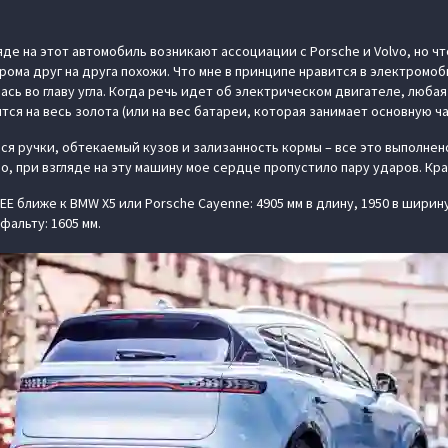
ляде на этот автомобиль возникают ассоциации с Porsche и Volvo, но чт
ома друг на друга похожи. Что мне в принципе нравится в электромоб
ась во главу угла. Когда речь идет об электрическом двигателе, люба
ся на весь золота (или на вес батареи, которая занимает основную ча
еся ручки, обтекаемый кузов и зализанность кормы – все это выполнен
но, при взгляде на эту машину мое сердце пропустило пару ударов. Кра
EE ближе к BMW X5 или Porsche Cayenne: 4905 мм в длину, 1950 в ширин
фальту: 1605 мм.