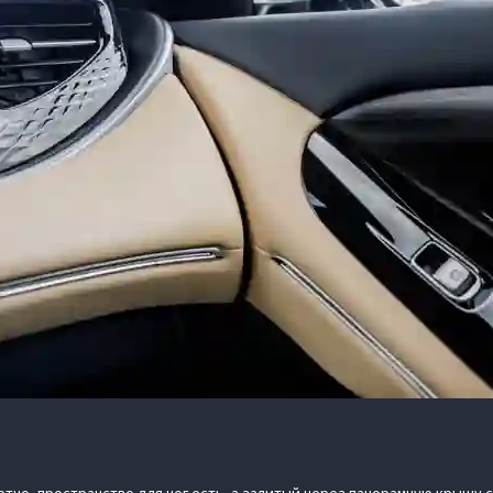
тно, пространство для ног есть, а залитый через панорамную крышу с