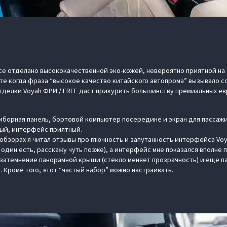
все отделано высококачественной эко-кожей, невероятно приятной на
те когда фраза “высокое качество китайского автопрома” вызывало с
отделки Voyah ФРИ / FREE даст прикурить большинству премиальных е
риборная панель, бортовой компьютер посередине и экран для пассажи
ый, интерфейс приятный.
 обзорах я читал отзывы про глючность и запутанность интерфейса Voy
, один есть, расскажу чуть позже), а интерфейс мне показался вполне 
затемнение панорамной крыши (стекло меняет прозрачность) и еще п
 Кроме того, этот “частый набор” можно настраивать.