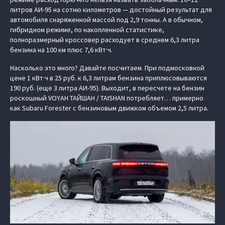
литров АИ-95 на сотню километров — достойный результат для
автомобиля снаряженной массой под 2,9 тонны. А в обычном,
гибридном режиме, по накопленной статистике,
полноразмерный кроссовер расходует в среднем 6,3 литра
бензина на 100 км плюс 7,6 кВт·ч.
Насколько это много? Давайте посчитаем. При подмосковной
цене 1 кВт·ч в 25 руб. к 6,3 литрам бензина приплюсовываются
190 руб. (еще 3 литра АИ-95). Выходит, в пересчете на бензин
роскошный VOYAH ТАЙШАН / TAISHAN потребляет… примерно
как Subaru Forester с бензиновым движком объемом 2,5 литра.