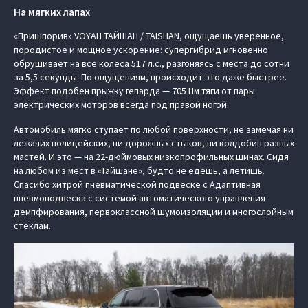
На мягких лапах
«Пришпорив» VOYAH ТАЙШАН / TAISHAN, ощущаешь уверенное,
породистое и мощное ускорение: супергибрид мгновенно
обрушивает на все колеса 517 л.с., разгоняясь с места до сотни
за 5,5 секунды. По ощущениям, происходит это даже быстрее.
Эффект подобен прыжку гепарда — 705 Нм тяги от пары
электрических моторов всегда под правой ногой.
Автомобиль мягко ступает по любой поверхности, не замечая ни
лежачих полицейских, ни дорожных стыков, ни колдобин разных
мастей. И это — на 22-дюймовых низкопрофильных шинах. Сидя
на любом из мест в «Тайшане», будто не едешь, а летишь.
Спасибо хитрой пневматической подвеске с Адаптивная
пневмоподвеска с системой автоматического управления
демпфирования, первоклассной шумоизоляции и многослойным
стеклам.