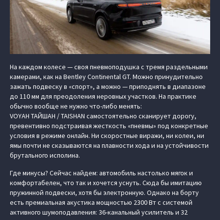
На каждом колесе — своя пневмоподушка с тремя раздельными
камерами, как на Bentley Continental GT. Можно принудительно
зажать подвеску в «спорт», а можно — приподнять в диапазоне
до 110 мм для преодоления неровных участков. На практике
обычно вообще не нужно что-либо менять:
VOYAH ТАЙШАН / TAISHAN самостоятельно сканирует дорогу,
превентивно подстраивая жесткость «пневмы» под конкретные
условия в режиме онлайн. Ни скоростные виражи, ни колеи, ни
ямы почти не сказываются на плавности хода и на устойчивости
брутального исполина.
Где минусы? Сейчас найдем: автомобиль настолько мягок и
комфортабелен, что так и хочется уснуть. Сюда бы имитацию
пружинной подвески, хотя бы электронную. Однако на борту
есть премиальная акустика мощностью 2300 Вт с системой
активного шумоподавления: 36-канальный усилитель и 32