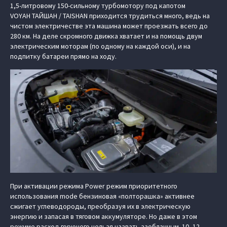
1,5-литровому 150-сильному турбомотору под капотом
VOYAH ТАЙШАН / TAISHAN приходится трудиться много, ведь на
чистом электричестве эта машина может проезжать всего до
280 км. На деле скромного движка хватает и на помощь двум
электрическим моторам (по одному на каждой оси), и на
подпитку батареи прямо на ходу.
При активации режима Power режим приоритетного
использования mode бензиновая «полторашка» активнее
сжигает углеводороды, преобразуя их в электрическую
энергию и запасая в тяговом аккумуляторе. Но даже в этом
режиме расход горючего нельзя назвать заоблачным. 10–12