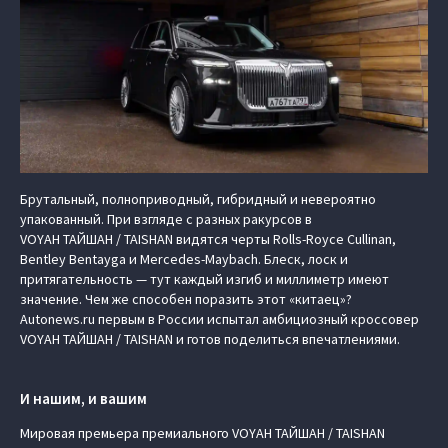
Брутальный, полноприводный, гибридный и невероятно
упакованный. При взгляде с разных ракурсов в
VOYAH ТАЙШАН / TAISHAN видятся черты Rolls-Royce Cullinan,
Bentley Bentayga и Mercedes-Maybach. Блеск, лоск и
притягательность — тут каждый изгиб и миллиметр имеют
значение. Чем же способен поразить этот «китаец»?
Autonews.ru первым в России испытал амбициозный кроссовер
VOYAH ТАЙШАН / TAISHAN и готов поделиться впечатлениями.
И нашим, и вашим
Мировая премьера премиального VOYAH ТАЙШАН / TAISHAN