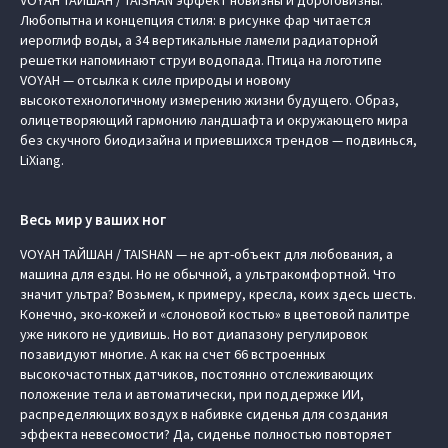
VOYAH ТАЙШАН / TAISHAN эффект новизны и дороговизны.
Любопытна и концепция стиля: в рисунке фар читается
иероглиф воды, а 34 вертикальные ламели радиаторной
решетки напоминают струи водопада. Птица на логотипе
VOYAH — отсылка к силе природы и новому
высокотехнологичному измерению жизни будущего. Образ,
олицетворяющий гармонию ландшафта и окружающего мира
без скучного биодизайна и приевшихся трендов — подвинься,
LiXiang.
Весь мир у ваших ног
VOYAH ТАЙШАН / TAISHAN — не арт-объект для любования, а
машина для езды. Но не обычной, а ультракомфортной. Что
значит ультра? Возьмем, к примеру, кресла, коих здесь шесть.
Конечно, эко-кожей и «слоновой костью» в цветовой палитре
уже никого не удивишь. Но вот диапазону регулировок
позавидуют многие. А как на счет 66 встроенных
высокочастотных датчиков, постоянно отслеживающих
положение тела и автоматически, при поддержке ИИ,
распределяющих воздух в набивке сиденья для создания
эффекта невесомости? Да, сиденье полностью повторяет