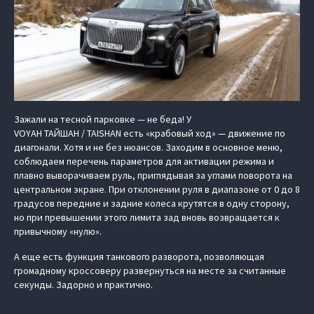
Зажали на тесной парковке — не беда! У
VOYAH ТАЙШАН / TAISHAN есть «крабовый ход» — движение по
диагонали. Хотя и не без нюансов. Заходим в основное меню,
соблюдаем перечень параметров для активации режима и
плавно выворачиваем руль, приглядывая за углами поворота на
центральном экране. При отклонении руля в диапазоне от 0 до 8
градусов передние и задние колеса крутятся в одну сторону,
но при превышении этого лимита зад вновь возвращается к
привычному «нулю».
А еще есть функция танкового разворота, позволяющая
громадному кроссоверу развернуться на месте за считанные
секунды. Задорно и практично.