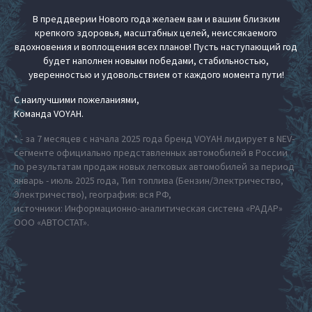
В преддверии Нового года желаем вам и вашим близким
крепкого здоровья, масштабных целей, неиссякаемого
вдохновения и воплощения всех планов! Пусть наступающий год
будет наполнен новыми победами, стабильностью,
уверенностью и удовольствием от каждого момента пути!
С наилучшими пожеланиями,
Команда VOYAH.
* - за 7 месяцев с начала 2025 года бренд VOYAH лидирует в NEV-
сегменте официально представленных автомобилей в России
по результатам продаж новых легковых автомобилей за период
январь - июль 2025 года, Тип топлива (Бензин/Электричество,
Электричество), география: вся РФ,
источники: Информационно-аналитическая система «РАДАР»
ООО «АВТОСТАТ».