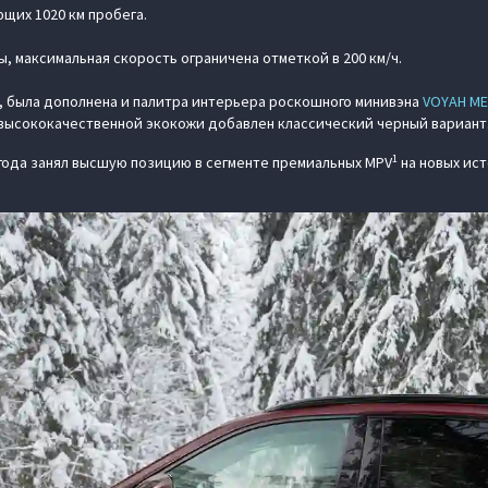
щих 1020 км пробега.
ды, максимальная скорость ограничена отметкой в 200 км/ч.
, была дополнена и палитра интерьера роскошного минивэна
VOYAH МЕ
высококачественной экокожи добавлен классический черный вариант
1
 года занял высшую позицию в сегменте премиальных MPV
на новых ист