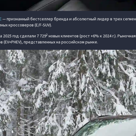
E
— признанный бестселлер бренда и абсолютный лидер в трех сегмента
пных кроссоверов (E/F-SUV).
2
а 2025 год сделали 7 729
новых клиентов (рост +6% к 2024 г.). Рыночна
 (EV+PHEV), представленных на российском рынке.